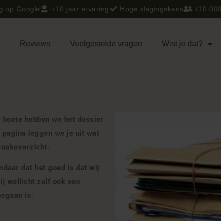
ng op Google
+10 jaar ervaring
Hoge slagingskans
+10.000
e
Reviews
Veelgestelde vragen
Wist je dat?
w boete hebben we het dossier
e pagina leggen we je uit wat
 zaakoverzicht.
ndaar dat het goed is dat wij
ij wellicht zelf ook een
gegaan is.