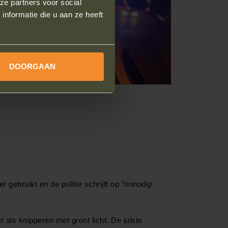
ze partners voor social
nformatie die u aan ze heeft
DOORGAAN
 gebruikt en de politie schrijft op
“onnodig
 als knipperen met groot licht. De juiste