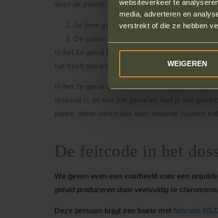
websiteverkeer te analyseren
door de politie.
media, adverteren en analys
Je bent geflitst door een camera.
verstrekt of die ze hebben v
De politie heeft het zelf gezien maar je nie
In het 1e geval kon de politie je ook niet stopp
WEIGEREN
het heeft gezien.
In het 2e geval moet er worden nagegaan of je te
Meestal is dit niet het geval en had je wel ges
politie. Meer informatie over staande houden tre
De feitcode in het dos
We geven even een voorbeeld voor een onjuiste fe
geluid produceren door veelvuldig te claxonnere
Deze persoon krijgt een boete met
feitcode R52