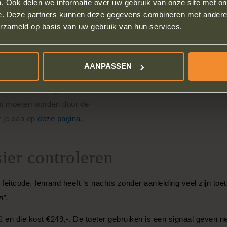
. Ook delen we informatie over uw gebruik van onze site met on
e. Deze partners kunnen deze gegevens combineren met andere i
erzameld op basis van uw gebruik van hun services.
t gestopt.
en omdat het een camera is die
AANPASSEN
recht niet bent gestopt.
topt moeten worden door de
f je aan op
deze pagina.
sier controleren
itcode. Iemand heeft ‘s nachts zonder aanleiding veel zijn toeter
n”.
2
en die kost €249,-. De toeter gebruiken is een signaal geven net