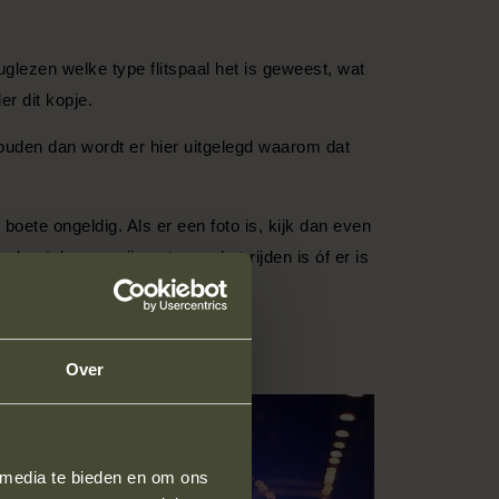
eruglezen welke type flitspaal het is geweest, wat
r dit kopje.
ouden dan wordt er hier uitgelegd waarom dat
e boete ongeldig. Als er een foto is, kijk dan even
kenteken op zijn auto aan het rijden is óf er is
n voor een P en andersom.
Over
 media te bieden en om ons