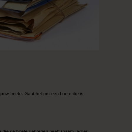
r jouw boete. Gaat het om een boete die is
e die de boete gekregen heeft (naam, adres,