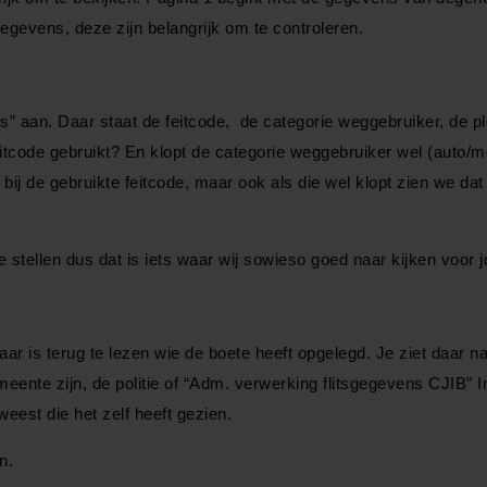
gegevens, deze zijn belangrijk om te controleren.
” aan. Daar staat de feitcode, de categorie weggebruiker, de pl
feitcode gebruikt? En klopt de categorie weggebruiker wel (auto/m
t bij de gebruikte feitcode, maar ook als die wel klopt zien we d
te stellen dus dat is iets waar wij sowieso goed naar kijken voor j
aar is terug te lezen wie de boete heeft opgelegd. Je ziet daar 
eente zijn, de politie of “Adm. verwerking flitsgegevens CJIB” In 
eweest die het zelf heeft gezien.
n.