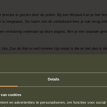
 precies is gezien door de politie. Bij een flitspaal kun je hier t
 is toegepast. De naam van de verbalisant lees je ook terug onde
en verklaring onderaan op deze pagina. Ben je niet staande geh
r zijn. Zou de foto er wel moeten zijn maar is die er niet dan is d
heel soms wel eens voor dat er nog iemand in Nederland met jouw 
e computer van de politie. Zo wordt een R nog wel eens aangezie
houden, en
Details
 van cookies
ent en advertenties te personaliseren, om functies voor social
te krijgt en niet bent gestopt