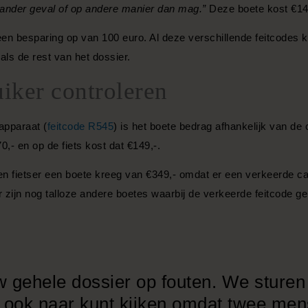
 ander geval of op andere manier dan mag.”
Deze boete kost €14
l een besparing op van 100 euro. Al deze verschillende feitcodes
 als de rest van het dossier.
iker controleren
apparaat (
feitcode R545
) is het boete bedrag afhankelijk van de
0,- en op de fiets kost dat €149,-.
n fietser een boete kreeg van €349,- omdat er een verkeerde c
 Er zijn nog talloze andere boetes waarbij de verkeerde feitcode
 gehele dossier op fouten. We sturen 
lf ook naar kunt kijken omdat twee men