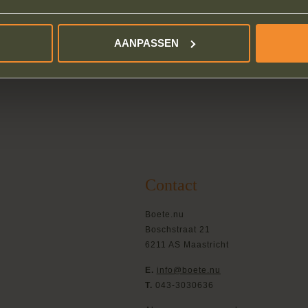
Groningen geen onrechtmatige bekeuringen bekend, omdat het b
AANPASSEN
 los liet lopen? Laat dan nu je boete
aanvechten
Contact
Boete.nu
Boschstraat 21
6211 AS Maastricht
E.
info@boete.nu
T.
043-3030636