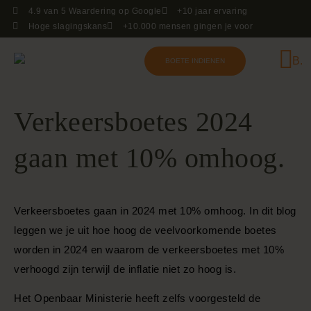
4.9 van 5 Waardering op Google
+10 jaar ervaring
Hoge slagingskans
+10.000 mensen gingen je voor
BOETE INDIENEN
Over Boete
Veelgestelde vragen
Wist je dat?
Verkeersboetes 2024
gaan met 10% omhoog.
Verkeersboetes gaan in 2024 met 10% omhoog. In dit blog
leggen we je uit hoe hoog de veelvoorkomende boetes
worden in 2024 en waarom de verkeersboetes met 10%
verhoogd zijn terwijl de inflatie niet zo hoog is.
Het Openbaar Ministerie heeft zelfs voorgesteld de