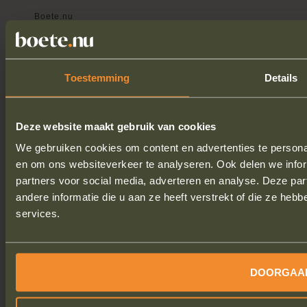
Boete.nu
Boschstraat 21
6211 AS Maastricht
E.
info@boete.nu
Toestemming
Details
T.
043-3030636
Algemene voorwaarden
Deze website maakt gebruik van cookies
Modelformulier opzeggen overeenkomst
We gebruiken cookies om content en advertenties te personal
en om ons websiteverkeer te analyseren. Ook delen we infor
BOETE INDIENEN
partners voor social media, adverteren en analyse. Deze p
andere informatie die u aan ze heeft verstrekt of die ze he
services.
Veilig & Betrouwbaar
Betalen via beveiligde verbinding
DOORGAA
Google
waardering:
4.9
van 5,