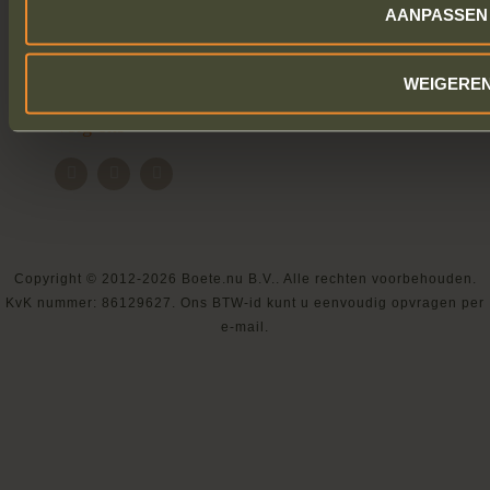
gebaseerd op
824 recensies
AANPASSEN
Trustpilot
waardering:
4.9
van 5,
gebaseerd op
306 recensies
WEIGERE
Volg ons
Copyright © 2012-2026 Boete.nu B.V.. Alle rechten voorbehouden.
KvK nummer: 86129627. Ons BTW-id kunt u eenvoudig opvragen per
e-mail.