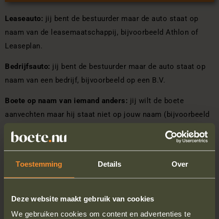
Leaseauto:
jij bent de bestuurder maar de auto staat op
naam van de leasemaatschappij, bijvoorbeeld Athlon of
Leaseplan.
Bedrijfsauto:
jij bent de bestuurder maar de auto staat op
naam van een bedrijf, bijvoorbeeld op een B.V.
Boete op naam van iemand anders:
jij wilt de boete
aanvechten maar hij staat niet op jouw naam (bijvoorbeeld
op naam van een familielid of vriend(in)).
Toestemming
Details
Over
Algemeen
Deze website maakt gebruik van cookies
OVER
We gebruiken cookies om content en advertenties te