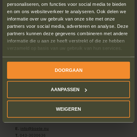
CONTACT
personaliseren, om functies voor social media te bieden
en om ons websiteverkeer te analyseren. Ook delen we
BLOG
informatie over uw gebruik van onze site met onze
WERKWIJZE
partners voor social media, adverteren en analyse. Deze
partners kunnen deze gegevens combineren met andere
WIST JE DAT
informatie die u aan ze heeft verstrekt of die ze hebben
VEELGESTELDE VRAGEN
verzameld op basis van uw gebruik van hun services.
STRAFRECHT ADVOCAAT
VOORBEELD BEZWAAR VERKEERSBOETE
DOORGAAN
AANPASSEN
Contact
Boete.nu
WEIGEREN
Boschstraat 21
6211 AS Maastricht
E.
info@boete.nu
T.
043-3030636