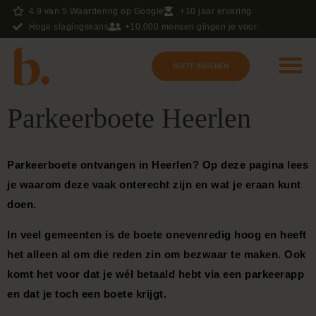
4.9 van 5 Waardering op Google
+10 jaar ervaring
Hoge slagingskans
+10.000 mensen gingen je voor
BOETE INDIENEN
Over Boete
Veelgestelde vragen
Wist je dat?
Parkeerboete Heerlen
Parkeerboete ontvangen in Heerlen? Op deze pagina lees
je waarom deze vaak onterecht zijn en wat je eraan kunt
doen.
In veel gemeenten is de boete onevenredig hoog en heeft
het alleen al om die reden zin om bezwaar te maken. Ook
komt het voor dat je wél betaald hebt via een parkeerapp
en dat je toch een boete krijgt.