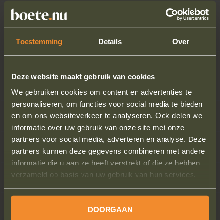
Ik kreeg een boete terwijl ik aan het betalen
was.
Toestemming
Details
Over
Ik heb een kaartje gekocht maar dit lag niet
Deze website maakt gebruik van cookies
achter het raam.
We gebruiken cookies om content en advertenties te
personaliseren, om functies voor social media te bieden
Ik heb met een parkeerapp betaald.
en om ons websiteverkeer te analyseren. Ook delen we
informatie over uw gebruik van onze site met onze
partners voor social media, adverteren en analyse. Deze
Ik was aan het laden en lossen.
partners kunnen deze gegevens combineren met andere
informatie die u aan ze heeft verstrekt of die ze hebben
verzameld op basis van uw gebruik van hun services.
Ik heb geen bord gezien dat ik moest betalen
DOORGAAN