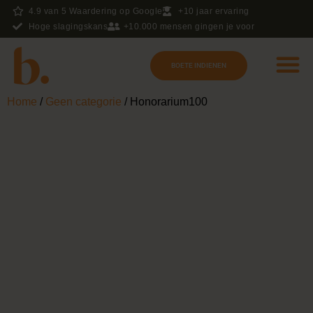
4.9 van 5 Waardering op Google
+10 jaar ervaring
Hoge slagingskans
+10.000 mensen gingen je voor
BOETE INDIENEN
Over Boete
Veelgestelde vragen
Wist je dat?
Home
/
Geen categorie
/ Honorarium100