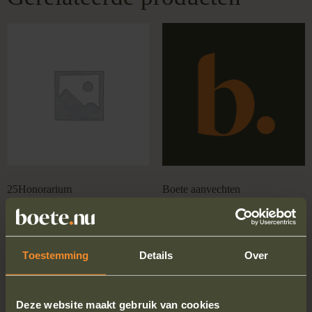
25Honorarium
Boete aanvechten
€
25.00
Gewaardeerd
€
12.99
5.00
uit 5
Boete aanvechten
Boete aanvechten
Toestemming
Details
Over
Deze website maakt gebruik van cookies