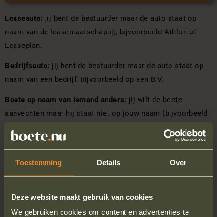
Leaseauto:
jij bent de bestuurder maar de auto staat op
naam van de leasemaatschappij, bijvoorbeeld Athlon of
Leaseplan.
Bedrijfsauto:
jij bent de bestuurder maar de auto staat op
naam van een bedrijf, bijvoorbeeld op een B.V.
Boete op naam van iemand anders:
jij wilt de boete
aanvechten maar hij staat niet op jouw naam (bijvoorbeeld
op naam van een familielid of vriend(in)).
Toestemming
Details
Over
Algemeen
Deze website maakt gebruik van cookies
OVER
We gebruiken cookies om content en advertenties te