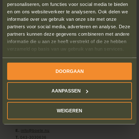
CONTACT
personaliseren, om functies voor social media te bieden
en om ons websiteverkeer te analyseren. Ook delen we
BLOG
informatie over uw gebruik van onze site met onze
WERKWIJZE
partners voor social media, adverteren en analyse. Deze
partners kunnen deze gegevens combineren met andere
WIST JE DAT
informatie die u aan ze heeft verstrekt of die ze hebben
VEELGESTELDE VRAGEN
verzameld op basis van uw gebruik van hun services.
STRAFRECHT ADVOCAAT
VOORBEELD BEZWAAR VERKEERSBOETE
DOORGAAN
AANPASSEN
Contact
Boete.nu
WEIGEREN
Boschstraat 21
6211 AS Maastricht
E.
info@boete.nu
T.
043-3030636